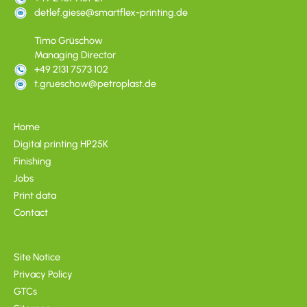
detlef.giese@smartflex-printing.de
Timo Grüschow
Managing Director
+49 2131 7573 102
t.grueschow@petroplast.de
Home
Digital printing HP25K
Finishing
Jobs
Print data
Contact
Site Notice
Privacy Policy
GTCs