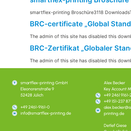
smartflex-printing Broschüre3118 DownloadsTh
BRC-certificate „Global Stand
The admin of this site has disabled this down
BRC-Zertifikat „Globaler Sta
The admin of this site has disabled this down
smartflex-printing GmbH
Alex Becker
Eleonorenstraße 9
Key Account M
52428 Jülich
+49 2461 9161-
+49 151-237 87
+49 2461-9161-0
alex.becker@s
info@smartflex-printing.de
printing.de
Detlef Giese