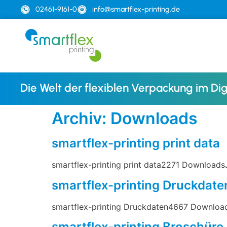
02461-9161-0
info@smartflex-printing.de
Die Welt der flexiblen Verpackung im Dig
Archiv:
Downloads
smartflex-printing print data
smartflex-printing print data2271 DownloadsJ
smartflex-printing Druckdate
smartflex-printing Druckdaten4667 Download
smartflex-printing Broschüre