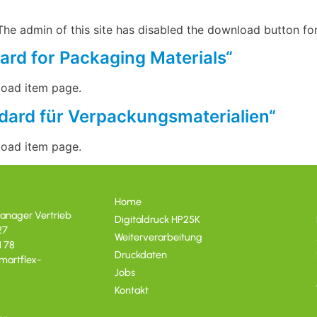
e admin of this site has disabled the download button for
ard for Packaging Materials“
load item page.
ndard für Verpackungsmaterialien“
load item page.
Home
anager Vertrieb
Digitaldruck HP25K
27
Weiterverarbeitung
1 78
Druckdaten
martflex-
Jobs
Kontakt